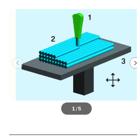
1
/
5