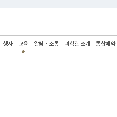
주메뉴 바로가기
본문 바로가기
행사
교육
알림ㆍ소통
과학관 소개
통합예약