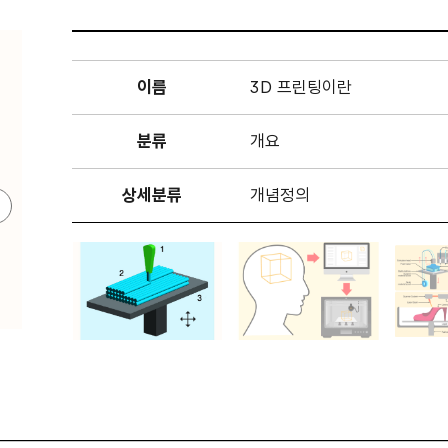
이름
3D 프린팅이란
분류
개요
상세분류
개념정의