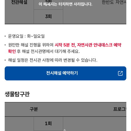
전관해설
2회
한반도 자연사 
이 메세지는 터치하면 사라집니다.
3회
운영요일 : 화~일요일
원만한 해설 진행을 위하여
시작 5분 전, 자연사관 안내데스크 예약
확인
후 해설 전시관명에서 대기해 주세요.
해설 일정은 전시관 사정에 따라 변경될 수 있습니다.
전시해설 예약하기
자연사관
생물탐구관
구분
프로그램
생물탐구관 : 구분, 프로그램, 운영시간, 대상 및 인원, 소요시간
1회