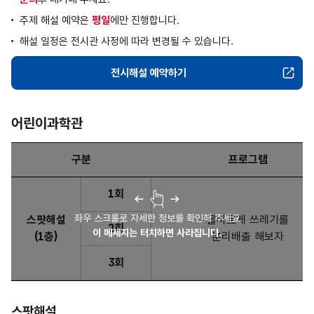
주제 해설 예약은
평일
에만 진행합니다.
해설 일정은 전시관 사정에 따라 변경될 수 있습니다.
전시해설 예약하기
생물탐구관
어린이과학관
구분
프로그램
어린이과학관 : 구분, 프로그램, 운영시간, 대상 및 인원, 소요
1회
좌우 스크롤로 자세한 정보를 확인해 주세요
스팟해설
올바르게 쓰레기를
2회
이 메세지는 터치하면 사라집니다.
(1층)
분리배출 해보자
3회
스팟해설