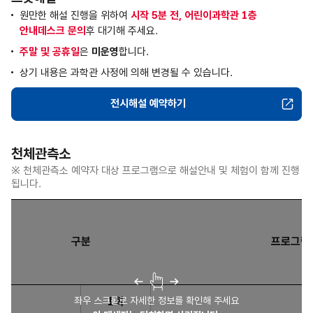
원만한 해설 진행을 위하여
시작 5분 전, 어린이과학관 1층
안내데스크 문의
후 대기해 주세요.
주말 및 공휴일
은
미운영
합니다.
상기 내용은 과학관 사정에 의해 변경될 수 있습니다.
전시해설 예약하기
생물탐구관
천체관측소
※ 천체관측소 예약자 대상 프로그램으로 해설안내 및 체험이 함께 진행
됩니다.
구분
프로그램
천체관측소 : 구분, 프로그램, 운영시간, 대상 및 인원, 소요시간, 
좌우 스크롤로 자세한 정보를 확인해 주세요
1회