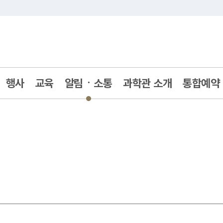
주메뉴 바로가기
본문 바로가기
행사
교육
알림ㆍ소통
과학관 소개
통합예약