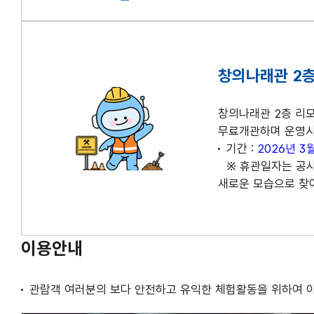
4. 수장고4(개방형 수장고)
5. 수장고5(종합분야)
창의나래관 2층
창의나래관 2층 리모
무료개관하며 운영시
기간 :
2026년 3월
※ 휴관일자는 공사
새로운 모습으로 찾
이용안내
관람객 여러분의 보다 안전하고 유익한 체험활동을 위하여 아