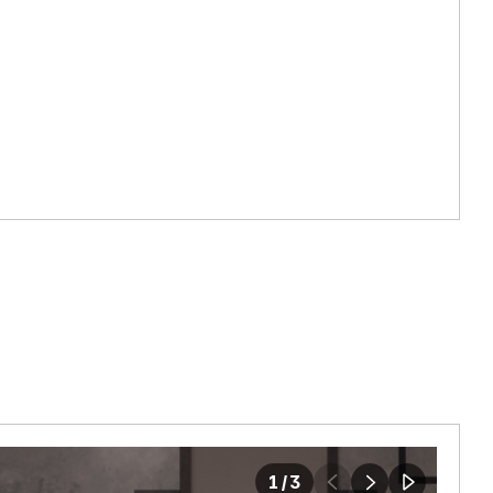
1
/
3