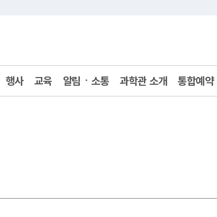
주메뉴 바로가기
본문 바로가기
행사
교육
알림ㆍ소통
과학관 소개
통합예약