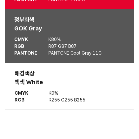
정부회색
GOK Gray
CMYK
K80%
RGB
R87 G87 B87
PANTONE
PANTONE Cool Gray 11C
배경색상
백색 White
CMYK
K0%
RGB
R255 G255 B255