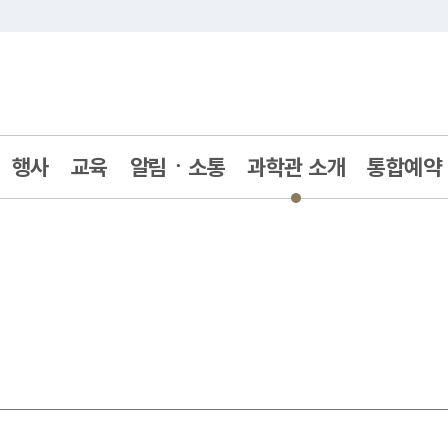
주메뉴 바로가기
본문 바로가기
행사
교육
알림ㆍ소통
과학관 소개
통합예약