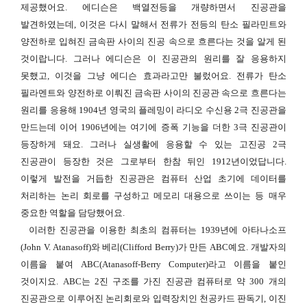
제공했어요. 에디슨은 백열전등을 개량하면서 진공관을
발견하였는데, 이것은 다시 말해서 전류가 전등의 탄소 필라민트와
양전하로 입혀진 금속판 사이의 진공 속으로 흐른다는 것을 알게 된
것이랍니다. 그러나 에디슨은 이 진공관의 원리를 잘 응용하지
못했고, 이것을 그냥 에디슨 효과라고만 불렀어요. 전류가 탄소
필라멘트와 양전하로 이뤄진 금속판 사이의 진공관 속으로 흐른다는
원리를 응용해 1904년 영국의 플레밍이 라디오 수신용 2극 진공관을
만드는데 이어 1906년에는 여기에 증폭 기능을 더한 3극 진공관이
등장하게 돼요. 그러나 실생활에 응용할 수 있는 고진공 2극
진공관이 등장한 것은 그로부터 한참 뒤인 1912년이었답니다.
이렇게 발전을 거듭한 진공관은 컴퓨터 산업 초기에 데이터를
처리하는 논리 회로를 구성하고 메모리 대용으로 쓰이는 등 매우
중요한 역할을 담당했어요.
이러한 진공관을 이용한 최초의 컴퓨터는 1939년에 아타나소프
(John V. Atanasoff)와 베리(Clifford Berry)가 만든 ABC예요. 개발자의
이름을 붙여 ABC(Atanasoff-Berry Computer)라고 이름을 붙인
것이지요. ABC는 2진 구조를 가진 진공관 컴퓨터로 약 300 개의
진공관으로 이루어진 논리회로와 입력장치인 천공카드 판독기, 이진