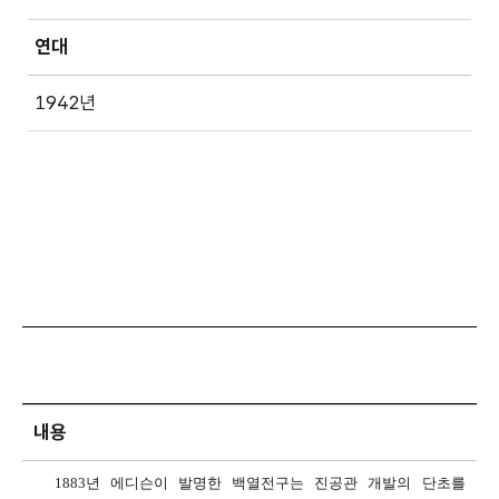
연대
1942년
내용
1883년 에디슨이 발명한 백열전구는 진공관 개발의 단초를