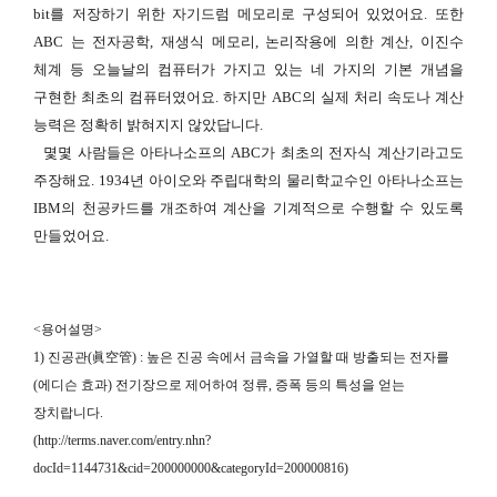
bit를 저장하기 위한 자기드럼 메모리로 구성되어 있었어요. 또한
ABC 는 전자공학, 재생식 메모리, 논리작용에 의한 계산, 이진수
체계 등 오늘날의 컴퓨터가 가지고 있는 네 가지의 기본 개념을
구현한 최초의 컴퓨터였어요. 하지만 ABC의 실제 처리 속도나 계산
능력은 정확히 밝혀지지 않았답니다.
몇몇 사람들은 아타나소프의 ABC가 최초의 전자식 계산기라고도
주장해요. 1934년 아이오와 주립대학의 물리학교수인 아타나소프는
IBM의 천공카드를 개조하여 계산을 기계적으로 수행할 수 있도록
만들었어요.
<용어설명>
1) 진공관(眞空管) : 높은 진공 속에서 금속을 가열할 때 방출되는 전자를
(에디슨 효과) 전기장으로 제어하여 정류, 증폭 등의 특성을 얻는
장치랍니다.
(
http://terms.naver.com/entry.nhn?
docId=1144731&cid=200000000&categoryId=200000816
)