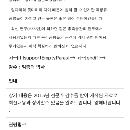
- 앞다리와 뒷다리의 차이 때문에 빨리 뛸 수 없지만 곡룡류
공룡들이 가지고 있는 골편은 좋은 방어 수단이었습니다
.
- 최신 연구
(2009
년
)
에 의하면 같은 종족들간의 전투에서
사용되었는지 다른 육식공룡들의 공격에 막기 위한 방어용
무기였는지 아직 확실하게 밝혀진 바 없습니다
.
<!--[if !supportEmptyParas]-->
<!--[endif]-->
감수 :
임종덕 박사
안내
상기 내용은 2015년 전문가 감수를 받아 제작된 자료로
최신내용과 상이할수 있음을 알려드립니다. 양해바랍니다
.
관련링크