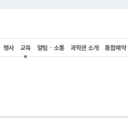
주메뉴 바로가기
본문 바로가기
행사
교육
알림ㆍ소통
과학관 소개
통합예약