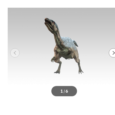
1
/
6