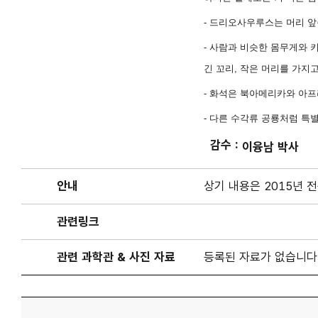
- 드리오사우루스는 머리 
- 사람과 비슷한 몸무게와 
긴 꼬리
,
작은 머리를 가지
- 화석은 북아메리카와 아
- 다른 수각류 공룡처럼 
감수 :
이융남 박사
안내
상기 내용은 2015년
관련링크
관련 과학관 & 사진 자료
등록된 자료가 없습니다