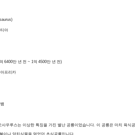
saurus)
돈티아
억
6400
만 년 전
~ 1
억
4500
만 년 전
)
동아프리카
마뱀
드리오사우루스는 이상한 특징을 가진 별난 공룡이었습니다
.
이 공룡은 마치 육식
덤불이나 양치식물을 먹었던 초식공룡입니다
.