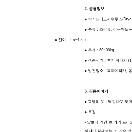
2.
공룡정보
●
속
:
드리오사우루스
(Dryo
●
분류
:
조각류
,
이구아노
●
길이
: 2.5~4.3m
●
무게
: 80~90kg
●
생존시기
:
후기 쥐라기
(1
●
발견장소
:
북아메리카
,
3.
공룡이야기
●
학명의 뜻
:
떡갈나무 도
●
특징
- 말보다 약간 큰 키의 
하지만 실제로는 키 작은 