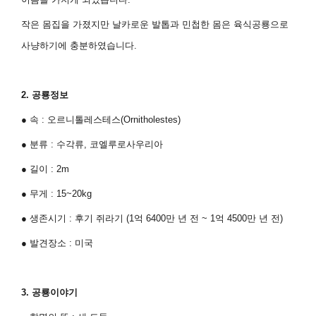
작은 몸집을 가졌지만 날카로운 발톱과 민첩한 몸은 육식공룡으로
사냥하기에 충분하였습니다
.
2.
공룡정보
●
속
:
오르니톨레스테스
(Ornitholestes)
●
분류
:
수각류
,
코엘루로사우리아
●
길이
: 2m
●
무게
: 15~20kg
●
생존시기
:
후기 쥐라기
(1
억
6400
만 년 전
~ 1
억
4500
만 년 전
)
●
발견장소
:
미국
3.
공룡이야기