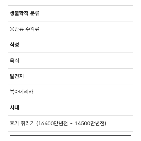
생물학적 분류
용반류 수각류
식성
육식
발견지
북아메리카
시대
후기 쥐라기 (16400만년전 ~ 14500만년전)