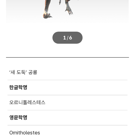
1
/
6
‘새 도둑’ 공룡
한글학명
오르니톨레스테스
영문학명
Ornitholestes