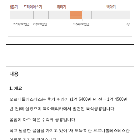
내용
1.
개요
오르니톨레스테스는 후기 쥐라기
(1
억
6400
만 년 전
~ 1
억
4500
만
년 전
)
에 살았으며 북아메리카에서 발견된 육식공룡입니다
.
몸집이 아주 작은 수각류 공룡입니다
.
작고 날렵한 몸집을 가지고 있어
‘
새 도둑
’
이란 오르니톨레스테스란
이름을 가지게 되었습니다
.