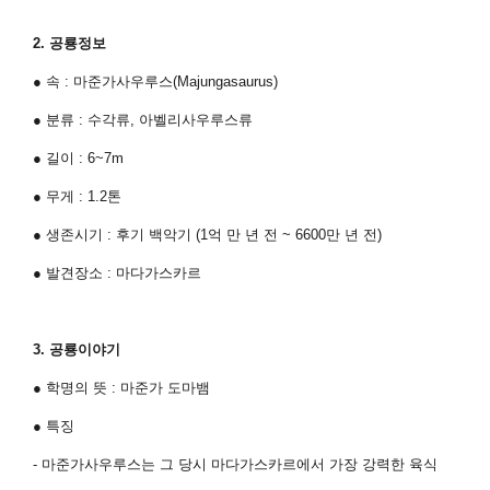
2.
공룡정보
●
속
:
마준가사우루스
(Majungasaurus)
●
분류
:
수각류
,
아벨리사우루스류
●
길이
: 6~7m
●
무게
: 1.2
톤
●
생존시기
:
후기 백악기
(1
억 만 년 전
~ 6600
만 년 전
)
●
발견장소
:
마다가스카르
3.
공룡이야기
●
학명의 뜻
:
마준가 도마뱀
●
특징
- 마준가사우루스는 그 당시 마다가스카르에서 가장 강력한 육식