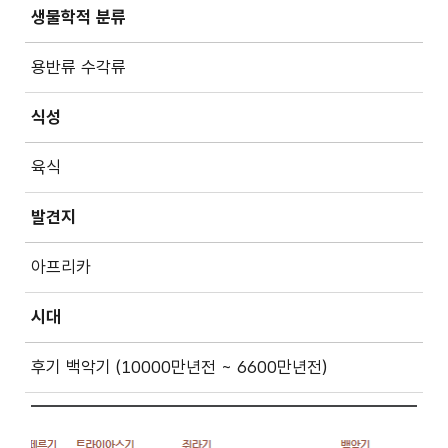
생물학적 분류
용반류 수각류
식성
육식
발견지
아프리카
시대
후기 백악기 (10000만년전 ~ 6600만년전)