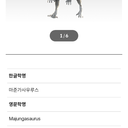
1
/
6
한글학명
마준가사우루스
영문학명
Majungasaurus