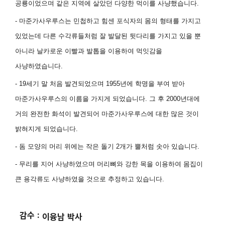
공룡이었으며 같은 지역에 살았던 다양한 먹이를 사냥했습니다
.
- 마준가사우루스는 민첩하고 힘센 포식자의 몸의 형태를 가지고
있었는데 다른 수각류들처럼 잘 발달된 뒷다리를 가지고 있을 뿐
아니라 날카로운 이빨과 발톱을 이용하여 먹잇감을
사냥하였습니다
.
- 19
세기 말 처음 발견되었으며
1955
년에 학명을 부여 받아
마준가사우루스의 이름을 가지게 되었습니다
.
그 후
2000
년대에
거의 완전한 화석이 발견되어 마준가사우루스에 대한 많은 것이
밝혀지게 되었습니다
.
- 돔 모양의 머리 위에는 작은 돌기
2
개가 뿔처럼 솟아 있습니다
.
- 무리를 지어 사냥하였으며 머리뼈와 강한 목을 이용하여 몸집이
큰 용각류도 사냥하였을 것으로 추정하고 있습니다
.
감수 :
이융남 박사