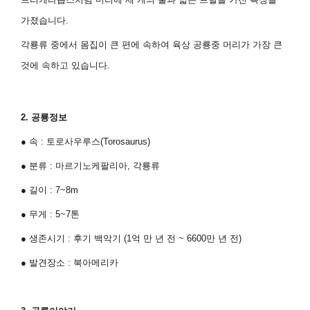
가졌습니다
.
각룡류 중에서 몸집이 큰 편에 속하여 육상 공룡중 머리가 가장 큰
것에 속하고 있습니다
.
2.
공룡정보
●
속
:
토로사우루스
(Torosaurus)
●
분류
:
마르기노케팔리아
,
각룡류
●
길이
: 7~8m
●
무게
: 5~7
톤
●
생존시기
:
후기 백악기
(1
억 만 년 전
~ 6600
만 년 전
)
●
발견장소
:
북아메리카