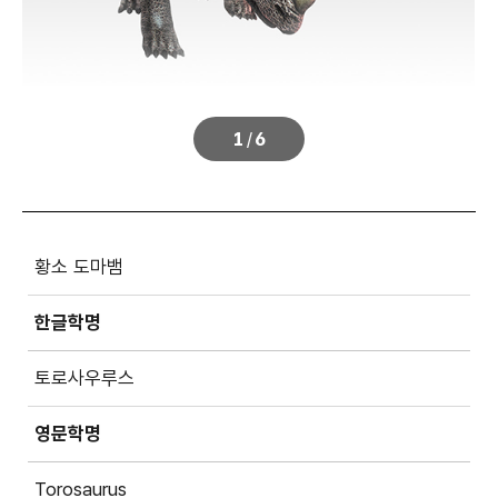
1
/
6
황소 도마뱀
한글학명
토로사우루스
영문학명
Torosaurus