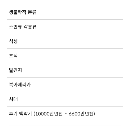
생물학적 분류
조반류 각룡류
식성
초식
발견지
북아메리카
시대
후기 백악기 (10000만년전 ~ 6600만년전)