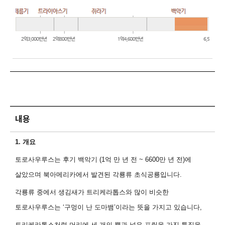
내용
1.
개요
토로사우루스는 후기 백악기
(1
억 만 년 전
~ 6600
만 년 전
)
에
살았으며 북아메리카에서 발견된 각룡류 초식공룡입니다
.
각룡류 중에서 생김새가 트리케라톱스와 많이 비슷한
토로사우루스는
‘
구멍이 난 도마뱀
’
이라는 뜻을 가지고 있습니다
,
트리케라톱스처럼 머리에 세 개의 뿔과 넓은 프릴을 가진 특징을