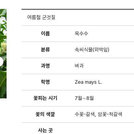
여름철 군것질
이름
옥수수
분류
속씨식물(외떡잎)
과명
벼과
학명
Zea mays L.
꽃피는 시기
7월∼8월
꽃의 색깔
수꽃-갈색, 암꽃-적갈색
사는 곳