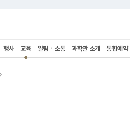
주메뉴 바로가기
본문 바로가기
행사
교육
알림ㆍ소통
과학관 소개
통합예약
화