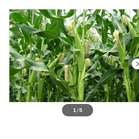
1
/
5