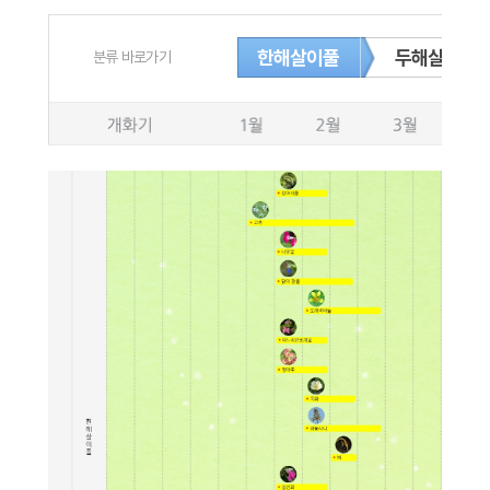
한해살이풀
두해살이풀
분류 바로가기